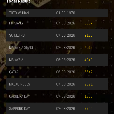
Togel Result
TOTO WUHAN
01-01-1970
HK SIANG
07-08-2026
8867
SG METRO
07-08-2026
9123
MALAYSIA SIANG
07-08-2026
4519
MALAYSIA
06-08-2026
4549
QATAR
06-08-2026
6642
MACAU POOLS
07-08-2026
2891
CAROLINA DAY
07-08-2026
1200
SAPPORO DAY
07-08-2026
7700