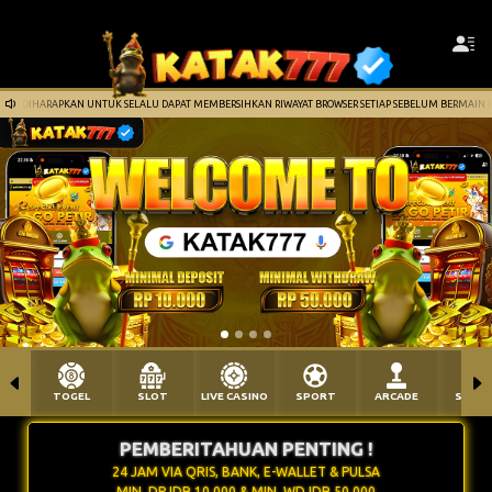
DIHARAPKAN UNTUK SELALU DAPAT MEMBERSIHKAN RIWAYAT BROWSER SETIAP SEBELUM BERMAIN
TOGEL
SLOT
LIVE CASINO
SPORT
ARCADE
SABU
PEMBERITAHUAN PENTING !
24 JAM VIA QRIS, BANK, E-WALLET & PULSA
MIN. DP IDR 10.000 & MIN. WD IDR 50.000