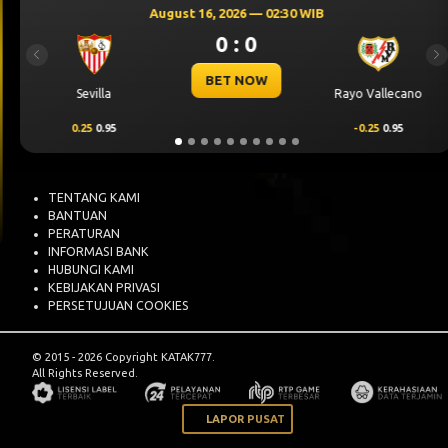
August 16, 2026 — 00:30 WIB
0 : 0
Previous
Ne
BET NOW
allecano
Alaves
Geta
5
0.95
0.00
0.62
0.00
-0
TENTANG KAMI
BANTUAN
PERATURAN
INFORMASI BANK
HUBUNGI KAMI
KEBIJAKAN PRIVASI
PERSETUJUAN COOKIES
© 2015 - 2026 Copyright KATAK777.
All Rights Reserved.
LAPOR PUSAT