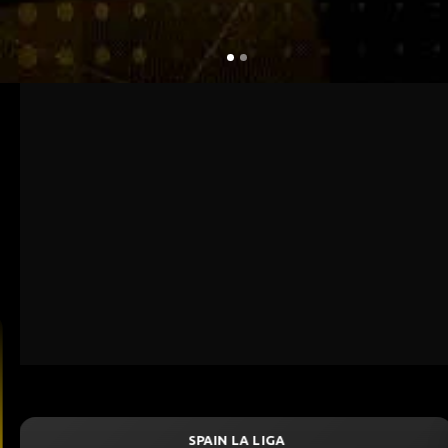
SPAIN LA LIGA