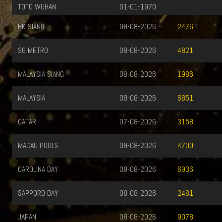
TOTO WUHAN
01-01-1970
HK SIANG
08-08-2026
2476
SG METRO
08-08-2026
4821
MALAYSIA SIANG
08-08-2026
1986
MALAYSIA
08-08-2026
6851
QATAR
07-08-2026
3158
MACAU POOLS
08-08-2026
4700
CAROLINA DAY
08-08-2026
6936
SAPPORO DAY
08-08-2026
2481
JAPAN
08-08-2026
9078