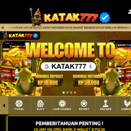
DIHARAPKAN UNTUK SELALU DAPAT MEMBERSIHKAN RIWAYAT BROWSER SETIAP SEBELUM BERMAIN
TOGEL
SLOT
LIVE CASINO
SPORT
ARCADE
SABU
PEMBERITAHUAN PENTING !
24 JAM VIA QRIS, BANK, E-WALLET & PULSA