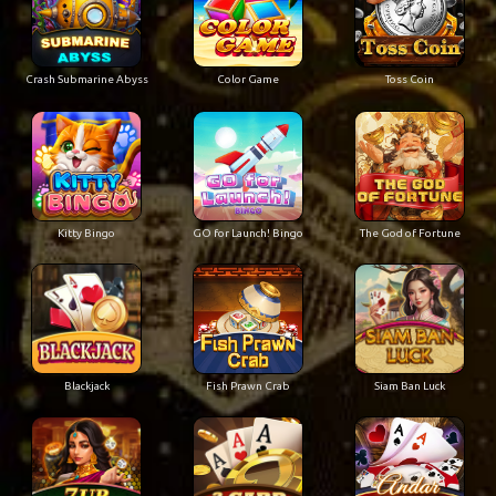
Crash Submarine Abyss
Color Game
Toss Coin
Kitty Bingo
GO for Launch! Bingo
The God of Fortune
Blackjack
Fish Prawn Crab
Siam Ban Luck