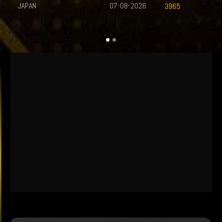
JAPAN
07-08-2026
3965
HONGKO