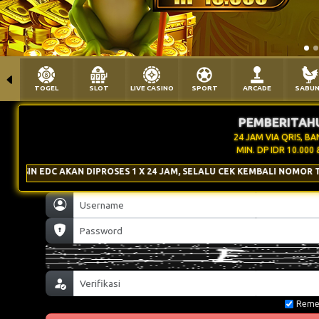
TOGEL
SLOT
LIVE CASINO
SPORT
ARCADE
SABU
PEMBERITAHU
24 JAM VIA QRIS, BA
MIN. DP IDR 10.000 
 AKAN DIPROSES 1 X 24 JAM, SELALU CEK KEMBALI NOMOR TUJUAN T
Reme