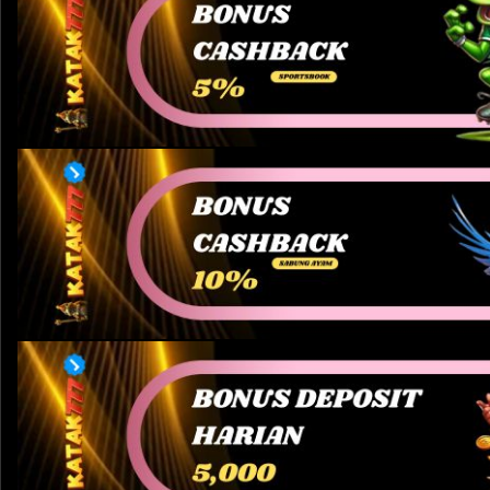
1. Bonus Cashback Diberikan Setiap Hari Senin Secara Otomatis.
2. Bonus Diberikan Dengan Minimal Kekalahan Sebesar Rp 300.000,-
CASHBACK
Cashback 5%
Cashback 7%
Cashback 10%
BONUS CASHBACK
1. Bonus Cashback Di Berikan Setiap Hari Senin Secara Otomatis.
2. Bonus Diberikan Dengan Minimal Kekalahan Sebesar Rp 500.000,-
BONUS CASHBACK 
1. Bonus Cashback Di Berikan Setiap Hari Senin Secara Otomatis.
2. Bonus Diberikan Dengan Minimal Kekalahan Sebesar Rp 100.000,-
CASHBACK