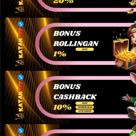
4. Bonus Bisa Diklaim Apabila Saldo Dibawah Rp. 1.000,-
5. Batas Waktu Klaim JAM 23:59 WIB Sebelum Pergantian Hari
BONUS NEW
6. Syarat WD TO 5x
7. Berlaku Untuk member Baru, Bonus Tidak bisa di klaim dengan promo bonus 
1. Bonus hanya berlaku untuk permainan SLOT (TIDAK BERLAKU UNTUK DEPOSI
2. Minimal Deposit Untuk mendapatkan Bonus New Member Adalah Rp 50.000,-
Note : Contoh Perhitungan Bonus Rungkad : Deposit = 100.000 + 30% = (Rp.30.
3. Maksimal Bonus Rp 100.000,-
4. Bonus New Member Tidak Dapat Di Gabungkan Dengan Bonus Lainnya
5. Bonus Wajib di Klaim Setelah Deposit Berhasil Masuk & Belum Di Mainkan
BONUS ROLLINGAN UP
6. Syarat WD TURNOVER 3x
1. Bonus Rollingan Di Berikan Setiap Hari Kamis Secara Otomatis.
Note : Contoh Perhitungan Bonus New Member : Deposit = 50.000 + 20% = (Rp
Rp.60.000,-
2. Bonus Diberikan Dari Total TO / TurnOver Minimal Rp 3.000.000,-
BONUS
Rollingan 0.3%
Rollingan 0.5%
Rollingan 0.7%
BONUS CASHBACK 10% (SLOT
Rollingan 1%