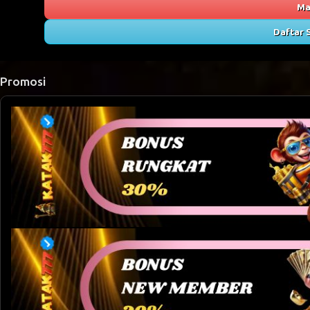
Ma
Daftar 
Promosi
BONUS RUNGKAT 
1. Minimal Deposit Rp.50.000,- (TIDAK BERLAKU UNTUK DEPOSIT PULSA)
2. Maksimal Bonus Rp 100.000,-
3. Bonus Hanya Berlaku Untuk Permainan Slot