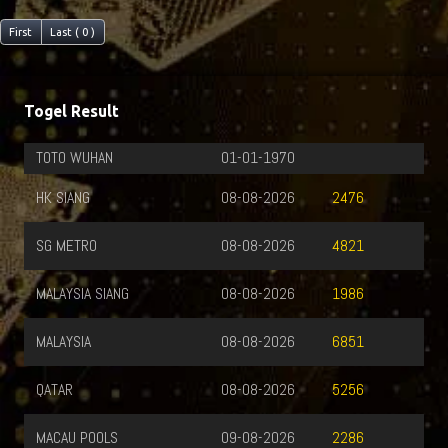
First
Last ( 0 )
Togel Result
TOTO WUHAN
01-01-1970
HK SIANG
08-08-2026
2476
SG METRO
08-08-2026
4821
MALAYSIA SIANG
08-08-2026
1986
MALAYSIA
08-08-2026
6851
QATAR
08-08-2026
5256
MACAU POOLS
09-08-2026
2286