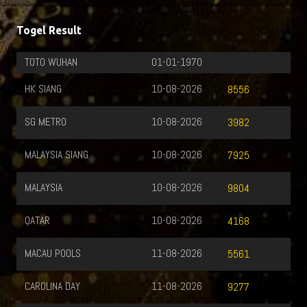
Togel Result
TOTO WUHAN
01-01-1970
HK SIANG
10-08-2026
8556
SG METRO
10-08-2026
3982
MALAYSIA SIANG
10-08-2026
7925
MALAYSIA
10-08-2026
9804
QATAR
10-08-2026
4168
MACAU POOLS
11-08-2026
5561
CAROLINA DAY
11-08-2026
9277