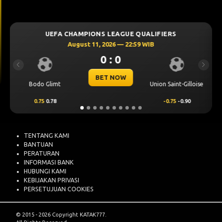
GUE QUALIFIERS
UEFA CHAMPIONS LEAGUE Q
— 22:59 WIB
August 11, 2026 — 22:0
0
0 : 0
Previous
Next
OW
BET NOW
Union Saint-Gilloise
Kairat Almaty (n)
-0.75
-0.90
0.00
0.82
TENTANG KAMI
BANTUAN
PERATURAN
INFORMASI BANK
HUBUNGI KAMI
KEBIJAKAN PRIVASI
PERSETUJUAN COOKIES
© 2015 - 2026 Copyright KATAK777.