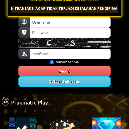
UJUAN TRANSAKSI AGAR TIDAK TERJADI KESALAHAN PENGIRIMAN & GUN
Remember Me
Masuk
Daftar Sekarang
Pragmatic Play