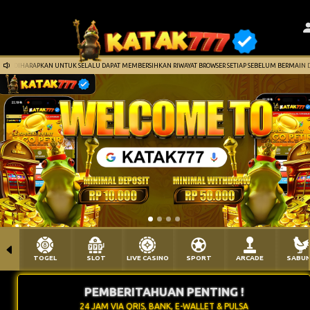
DIHARAPKAN UNTUK SELALU DAPAT MEMBERSIHKAN RIWAYAT BROWSER SETIAP SEBELUM BERMAIN
TOGEL
SLOT
LIVE CASINO
SPORT
ARCADE
SABU
PEMBERITAHUAN PENTING !
24 JAM VIA QRIS, BANK, E-WALLET & PULSA