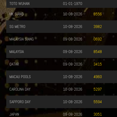
TOTO WUHAN
01-01-1970
HK SIANG
10-08-2026
8556
SG METRO
10-08-2026
3982
MALAYSIA SIANG
09-08-2026
0692
MALAYSIA
09-08-2026
8548
QATAR
09-08-2026
3415
MACAU POOLS
10-08-2026
4960
CAROLINA DAY
10-08-2026
5297
SAPPORO DAY
10-08-2026
5594
JAPAN
09-08-2026
3051