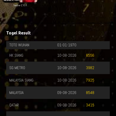
Sedie C151
Togel Result
TOTO WUHAN
01-01-1970
HK SIANG
10-08-2026
8556
SG METRO
10-08-2026
3982
MALAYSIA SIANG
10-08-2026
7925
MALAYSIA
09-08-2026
8548
QATAR
09-08-2026
3415