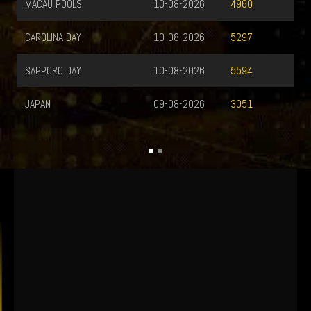
MACAU POOLS
10-08-2026
4960
CAROLINA DAY
10-08-2026
5297
SAPPORO DAY
10-08-2026
5594
JAPAN
09-08-2026
3051